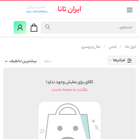
ایران تانا
مشاوره رایگان:
087-33173228
ایران تانا
لباس
شال و روسری
فیلترها
بیشترین تخفیف
0 کالا
کالای برای نمایش وجود ندارد!
بازگشت به صفحه نخست