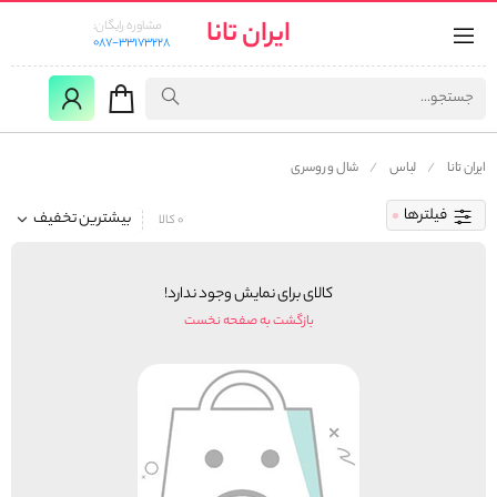
ایران تانا
مشاوره رایگان:
087-33173228
ایران تانا
لباس
شال و روسری
فیلترها
بیشترین تخفیف
0 کالا
کالای برای نمایش وجود ندارد!
بازگشت به صفحه نخست