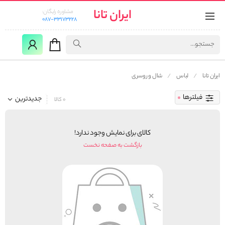
ایران تانا
مشاوره رایگان:
087-33173228
ایران تانا
لباس
شال و روسری
فیلترها
جدیدترین
0 کالا
کالای برای نمایش وجود ندارد!
بازگشت به صفحه نخست