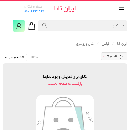
ایران تانا
مشاوره رایگان:
087-33173228
ایران تانا
لباس
شال و روسری
فیلترها
جدیدترین
0 کالا
کالای برای نمایش وجود ندارد!
بازگشت به صفحه نخست