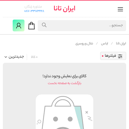
ایران تانا
مشاوره رایگان:
087-33173228
ایران تانا
لباس
شال و روسری
فیلترها
جدیدترین
0 کالا
کالای برای نمایش وجود ندارد!
بازگشت به صفحه نخست