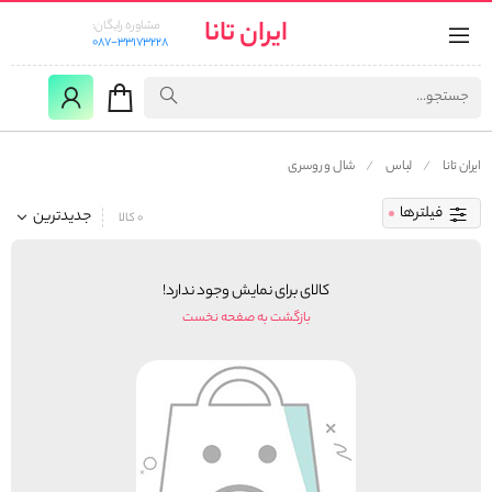
ایران تانا
مشاوره رایگان:
087-33173228
ایران تانا
لباس
شال و روسری
فیلترها
جدیدترین
0 کالا
کالای برای نمایش وجود ندارد!
بازگشت به صفحه نخست