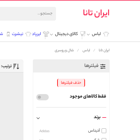
ایران تانا
لباس
کالای دیجیتال
ایرپاد
تیشرت
شل
ایران تانا
لباس
شال و روسری
فیلترها
ترتیب:
حذف فیلترها
فقط کالاهای موجود
برند
آدیداس
Adidas