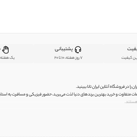
فیت
پشتیبانی
ض
ین کیفیت
7 روز هفته، 10 تا 20
یک هفته ب
ن را در فروشگاه آنلاین ایران تانا ببینید.
مات متفاوت و خرید بهترین برندهای دنیا لذت می‌برید، حضور فیزیکی و مسافرت به استان ها
 هستند.
رای اصلی و با کیفیت اما با قیمت عالی و مقرون به صرفه روبرو هستید! فروشگاه ما مجموعه‌ا
 فوق العاده و با قیمت عالی داشت. ماموریت ما این است که بهترین اجناس تاناکورای ایران