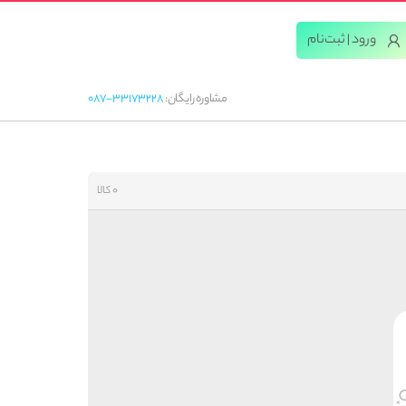
ورود | ثبت‌‌نام
مشاوره رایگان:
087-33173228
0 کالا