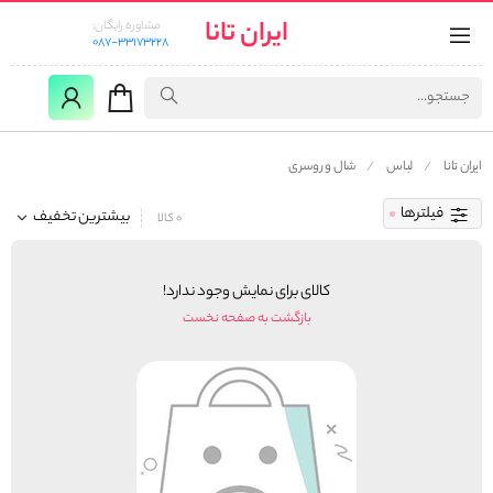
ایران تانا
مشاوره رایگان:
087-33173228
ایران تانا
لباس
شال و روسری
فیلترها
بیشترین تخفیف
0 کالا
کالای برای نمایش وجود ندارد!
بازگشت به صفحه نخست