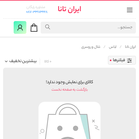
ایران تانا
مشاوره رایگان:
087-33173228
ایران تانا
لباس
شال و روسری
فیلترها
بیشترین تخفیف
0 کالا
کالای برای نمایش وجود ندارد!
بازگشت به صفحه نخست