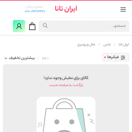
ایران تانا
مشاوره رایگان:
087-33173228
ایران تانا
لباس
شال و روسری
فیلترها
بیشترین تخفیف
0 کالا
کالای برای نمایش وجود ندارد!
بازگشت به صفحه نخست