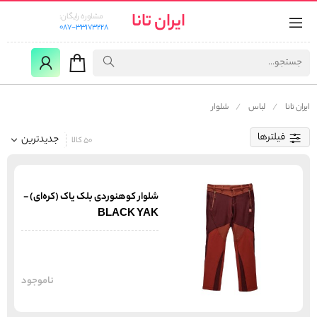
ایران تانا
مشاوره رایگان:
087-33173228
ایران تانا
لباس
شلوار
فیلترها
جدیدترین
50 کالا
شلوار کوهنوردی بلک یاک (کره‌ای) -
BLACK YAK
ناموجود