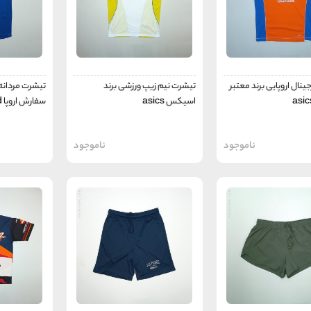
ینال اروپایی برند معتبر
تیشرت نیم زیپ ورزشی برند
تیشرت مردانه
اسیکس asics
سفارش اروپا StarWorld
ناموجود
ناموجود