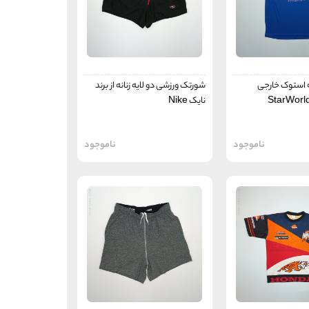
 استوک خارجی
شورتک ورزشی دو لایه زنانه از برند
نایک Nike
ناموجود
ناموجود