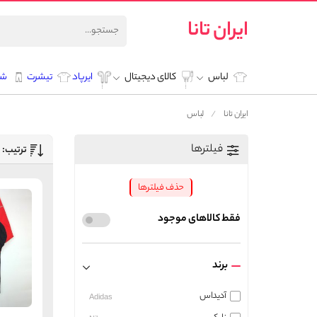
ایران تانا
لباس
کالای دیجیتال
ایرپاد
تیشرت
شل
ایران تانا
لباس
فیلترها
ترتیب:
حذف فیلترها
فقط کالاهای موجود
برند
آدیداس
Adidas