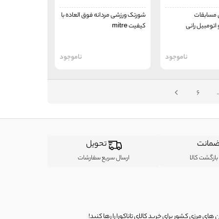
 مسابقات
شورتک ورزشی مردانه فوق العاده با
اتومبیل رانی
کیفیت mitre
ناموجود
ناموجود
6
.
مانت
تحویل
ازگشت کالا
ارسال سریع سفارشات
ی مرزی کشور برای خرید کالای تاناکورا را رها کنید!