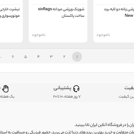
ی زنانه دو لایه برند
شورتک ورزشی مردانه sixflags
تیشرت خارجی
New 
ساخت پاکستان
موتورسواری و 
ناموجود
ناموجود
..
6
5
4
3
2
1
فیت
پشتیبانی
ض
ین کیفیت
7 روز هفته، 10 تا 20
یک هفته ب
ن را در فروشگاه آنلاین ایران تانا ببینید.
مات متفاوت و خرید بهترین برندهای دنیا لذت می‌برید، حضور فیزیکی و مسافرت به استان ها