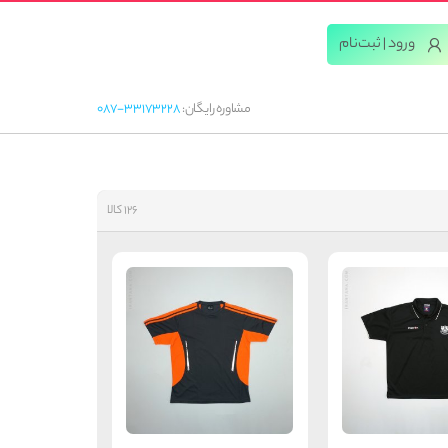
ورود | ثبت‌‌نام
مشاوره رایگان:
087-33173228
126 کالا