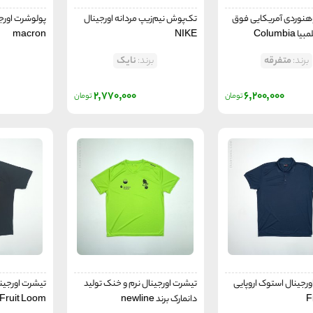
نوردی آمریکایی فوق
تک‌پوش نیم‌زیپ مردانه اورجینال
پولوشرت اورجین
Columbi
NIKE
macron
برند:
متفرقه
برند:
نایک
2,770,000
6,200,000
تومان
تومان
رجینال استوک اروپایی
تیشرت اورجینال نرم و خنک تولید
تیشرت اورجینال
دانمارک برند newline
Fruit Loom