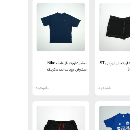
شورتک مردانه اورجینال اروپایی ST
تیشرت اورجینال نایک Nike
J
سفارش اروپا ساخت مکزیک
ناموجود
ناموجود