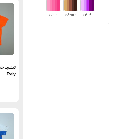
اسپلش
SPLASH
فاکس
FOX
بنفش
قهوه‌ای
صورتی
کیپستا
Kipsta
لو آلپاین
Lowe Alpine
جاستس
Justice
برد ول
BIRDWELL
جیدد
JADED
تیشرت خار
سوپر دری
Superdry
Roly
دیو نورث
DueNorth
پرو وردکاپ
Pro WorldCup
مک کینلی
McKINLY
ترس پس
TRESPASS
کاپا
Kappa
لی‌وایس
Levi's
آلبرتو
Alberto