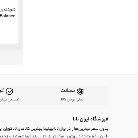
داهویی
DAHUI
شورتک ورزش
لایفل
Liful
Balance
مارزو
Marzo (MZ)
اسپرت تک
Sport-Tek
اللس
Ellesse
آنکو
Anko
متفرقه
Other
زیرو اکسپوسر
ZeroXposur
ردبول
RedBull
ضمانت
کی
اصلی بودن کالا
تضمین بهتر
فروشگاه ایران تانا
بدون سفر، بهترین‌ها را در ایران تانا ببینید! بهترین کالاهای تاناکورای ایرا
با این واقعیت که در بهترین مرکز خرید اجناس تاناکورا هستید و از خد