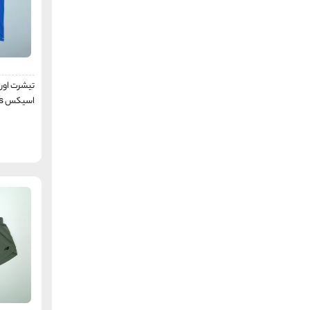
هد
Head
ال سی وایکیکی
LC WAIKIKI
هنگ تن
Hang Ten
موفلون
Mouflon
تیشرت اورج
کول پینگ
اسیکس asics
Kolping
مانگو
Mango
اوسی پاسیفیک
AUSSIE PACIFIC
اچ اند ام
H&M
آند 1
AND 1
آل این موشن
All in motion
چمپیون
Champion
دبلیوئی
WE (fashion)
پروتست
PROTEST
ایست وست
EAST WEST