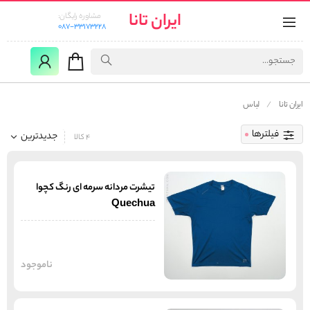
ایران تانا
مشاوره رایگان:
087-33173228
ایران تانا
لباس
فیلترها
جدیدترین
4 کالا
تیشرت مردانه سرمه ای رنگ کچوا
Quechua
ناموجود